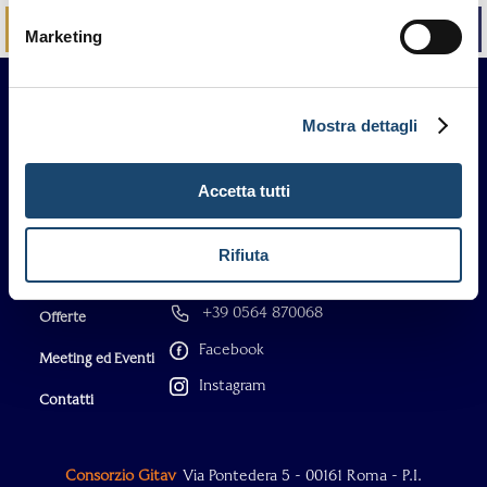
PRENOTA
CHIAMA
Marketing
Mostra dettagli
Accetta tutti
Rifiuta
Gli Hotel
info@thecaesarhotels.com
Prenota
+39 0564 870068
Offerte
Facebook
Meeting ed Eventi
Instagram
Contatti
Consorzio Gitav
Via Pontedera 5 - 00161 Roma - P.I.