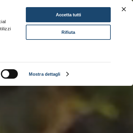
NEWSLETTER
GIFT CARD
DE
Accetta tutti
ial
ilizzi
BUCH
Rifiuta
Mostra dettagli