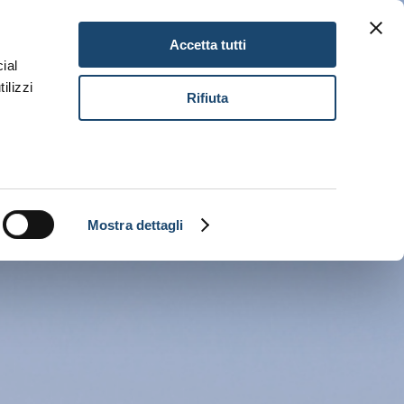
NEWSLETTER
GIFT CARD
EN
Accetta tutti
ial
ilizzi
BOOK NOW
Rifiuta
Mostra dettagli