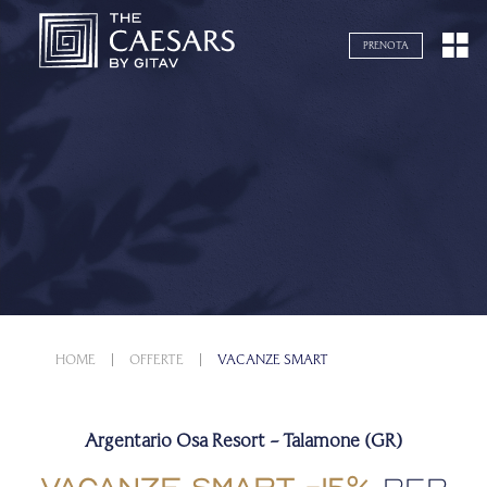
Navigazione servizi
PRENOTA
HOME
OFFERTE
VACANZE SMART
Argentario Osa Resort – Talamone (GR)