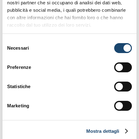
nostri partner che si occupano di analisi dei dati web,
pubblicità e social media, i quali potrebbero combinarle
con altre informazioni che hai fornito loro o che hanno
raccolto dal tuo utilizzo dei loro servizi.
Campi sportivi
Yoga tra gli ulivi
Selezione
Necessari
del
consenso
Preferenze
Statistiche
Escursioni
Pet Friendly
Marketing
Mostra dettagli