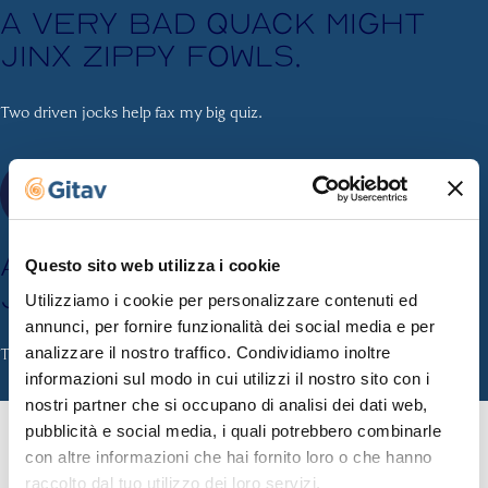
A very bad quack might
jinx zippy fowls.
Two driven jocks help fax my big quiz.
A very bad quack might
Questo sito web utilizza i cookie
jinx zippy fowls.
Utilizziamo i cookie per personalizzare contenuti ed
annunci, per fornire funzionalità dei social media e per
analizzare il nostro traffico. Condividiamo inoltre
Two driven jocks help fax my big quiz.
informazioni sul modo in cui utilizzi il nostro sito con i
nostri partner che si occupano di analisi dei dati web,
pubblicità e social media, i quali potrebbero combinarle
con altre informazioni che hai fornito loro o che hanno
raccolto dal tuo utilizzo dei loro servizi.