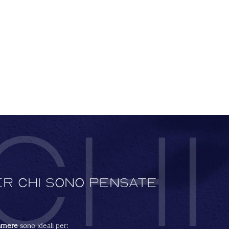
chi
r chi sono pensate
amere
sono ideali per: