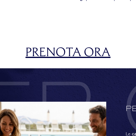
PRENOTA ORA
er 
Pe
Le
c