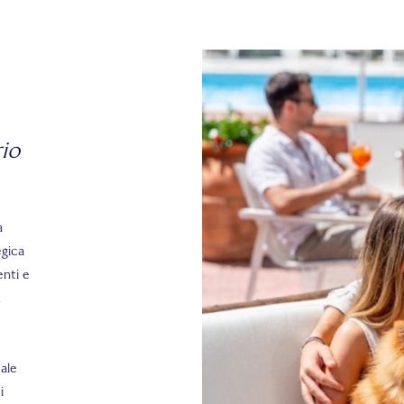
rio
a
egica
enti e
n
tale
i