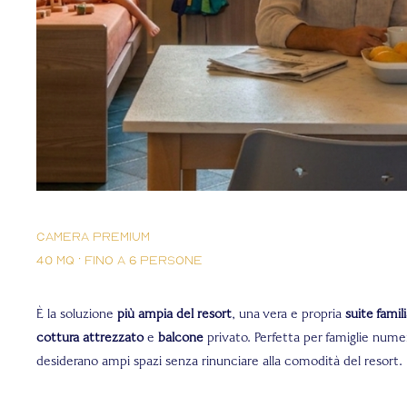
Camera Premium
40 mq · fino a 6 persone
È la soluzione
più ampia del resort
, una vera e propria
suite famil
cottura attrezzato
e
balcone
privato. Perfetta per famiglie nume
desiderano ampi spazi senza rinunciare alla comodità del resort.