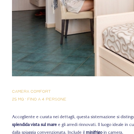
Camera Comfort
25 mq · fino a 4 persone
Accogliente e curata nei dettagli, questa sistemazione si disting
splendida vista sul mare
e gli arredi rinnovati. Il luogo ideale in cui
dalla spiaggia convenzionata. Include il
minifrigo
in camera.