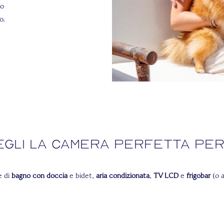
lo
o.
egli la camera perfetta per
e di
bagno con doccia
e bidet,
aria condizionata
,
TV LCD
e
frigobar
(o a