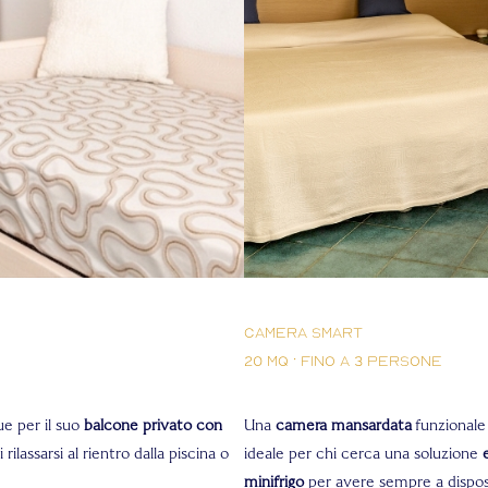
Camera Smart
20 mq · fino a 3 persone
ue per il suo
balcone privato con
Una
camera mansardata
funzionale 
 rilassarsi al rientro dalla piscina o
ideale per chi cerca una soluzione
minifrigo
per avere sempre a dispo