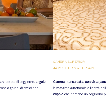
Camera Superior
30 mq · fino a 5 persone
iare
dotata di soggiorno,
angolo
Camera mansardata
,
con vista pa
rose o gruppi di amici che
la massima autonomia e libertà nel
coppie
che cercano un soggiorno pr