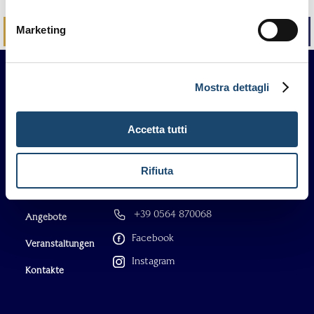
Marketing
BUCH
RUFT AN
Mostra dettagli
Accetta tutti
Rifiuta
Die Hotels
info@thecaesarhotels.com
Buch
+39 0564 870068
Angebote
Facebook
Veranstaltungen
Instagram
Kontakte