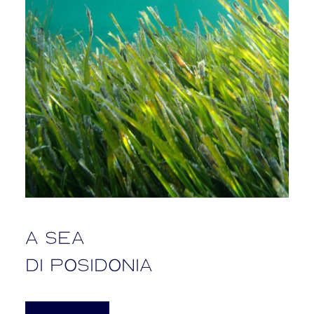
A sea
di Posidonia