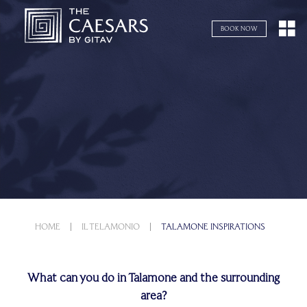
Navigazione servizi
BOOK NOW
HOME
IL TELAMONIO
TALAMONE INSPIRATIONS
What can you do in Talamone and the surrounding
area?