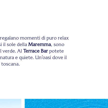
 regalano momenti di puro relax
 il sole della
Maremma
, sono
l verde. Al
Terrace Bar
potete
atura e quiete. Un’oasi dove il
e toscana.