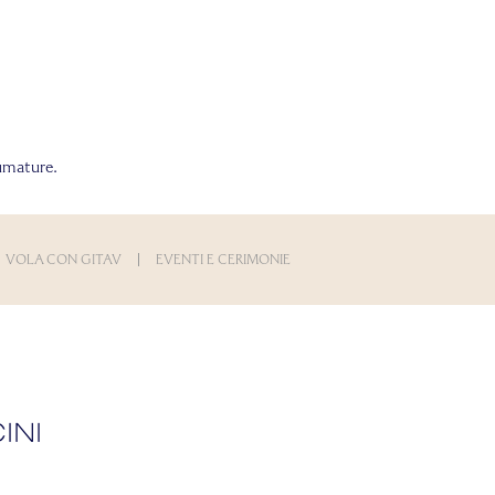
fumature.
VOLA CON GITAV
EVENTI E CERIMONIE
ini