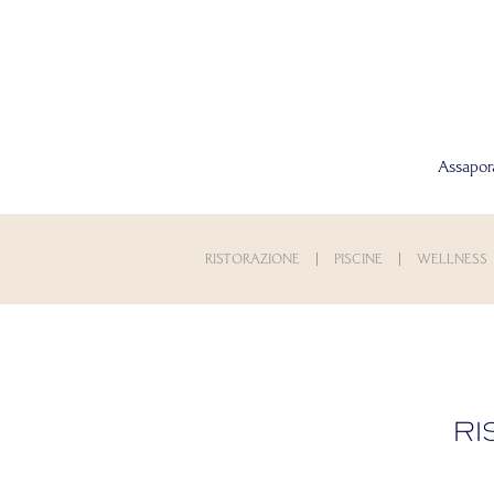
Assapora
RISTORAZIONE
PISCINE
WELLNESS
Ri