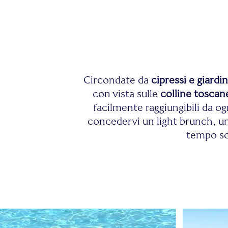
Circondate da
cipressi e giardini
con vista sulle
colline toscan
facilmente raggiungibili da og
concedervi un light brunch, un
tempo sco