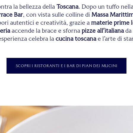
ontra la bellezza della
Toscana
. Dopo un tuffo nell
rrace Bar
, con vista sulle colline di
Massa Maritti
ri autentici e creatività, grazie a
materie prime l
eria
accende la brace e sforna
pizze all’italiana
da 
esperienza celebra la
cucina toscana
e l’arte di st
SCOPRI I RISTORANTI E I BAR DI PIAN DEI MUCINI