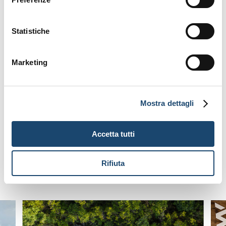
Um Ihr Wohlbefinden zu steigern und das Erlebnis des
Kontakts mit der Natur zu bereichern, entdecken Sie
Statistiche
unsere Wanderwege und verlassen Sie sich auf unser
Fahrradzentrum, um einzigartige Emotionen in einer
Marketing
wunderbaren Kombination aus Natur und Abenteuer zu
erleben.
Das Zentrum wird von
Bike Service
verwaltet, Profis der
Exzellenz in der Umgebung, die Touren fuer alle Niveaus
Mostra dettagli
organisieren. Möglichkeit, Ausrüstung und Führer zu
mieten.
Accetta tutti
Rifiuta